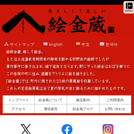
MEMU
サイトマップ
English
中文
한국어
トップページ
絵金蔵について
施設案内
ご利用案内
アクセス
通信販売
絵金蔵ブログ
お問い合わせ