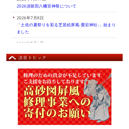
2026須留田八幡宮神祭について
2026年7月8日
「土佐の夏祭りを彩る芝居絵屏風-愛宕神社-」始まり
ました
2026年7月1日
夏の特別展「5分の１展」「白描展」スタート
2026年6月21日
梼原へ講演会に行ってきました
2026年6月18日
【予告】絵金蔵ミニコンサートー絵金蔵に響く、 水
晶の音。ー
2026年6月14日
【予告】お祭りと令和8年度夏の特別展
2026年6月13日