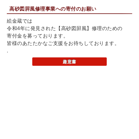
【予告】あんぱんのナカミ展！こんなものまであっ
高砂図屛風修理事業への寄付のお願い
たがよ～ vol.2 ドラマと、戦争
絵金蔵では
2026年5月9日
令和4年に発見された【高砂図屛風】修理のための
【2026絵金祭り】屛風守番ボランティア大募集！
寄付金を募っております。
皆様のあたたかなご支援をお待ちしております。
2026年4月26日
.
「あんぱんのナカミ展！こんなものまであったがよ
～ vol.1 ドラマとこの町」スタートしました！
趣意書
2026年3月31日
企画展「曽我兄弟」が始まりました！
2026年3月24日
【終了】第４回ゆるり赤岡体験博2026
2026年3月14日
絵金没後150周年 墓参りに行ってきました
2026年2月12日