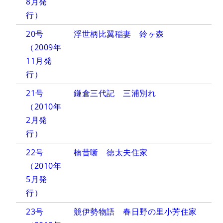
8月発
行）
20号
浮世柄比翼稲妻 鈴ヶ森
（2009年
11月発
行）
21号
鎌倉三代記 三浦別れ
（2010年
2月発
行）
22号
楠昔噺 徳太夫住家
（2010年
5月発
行）
23号
競伊勢物語 春日野の里小芳住家