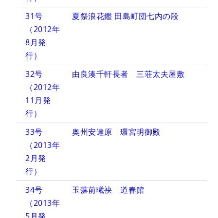
31号
夏祭浪花鑑 田島町団七内の段
（2012年
8月発
行）
32号
由良湊千軒長者 三荘太夫屋敷
（2012年
11月発
行）
33号
奥州安達原 環宮明御殿
（2013年
2月発
行）
34号
玉藻前曦袂 道春館
（2013年
5月発