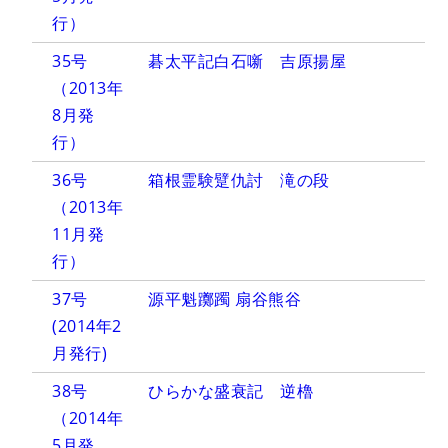
行）
35号
碁太平記白石噺 吉原揚屋
（2013年
8月発
行）
36号
箱根霊験躄仇討 滝の段
（2013年
11月発
行）
37号
源平魁躑躅 扇谷熊谷
(2014年2
月発行)
38号
ひらかな盛衰記 逆櫓
（2014年
5月発