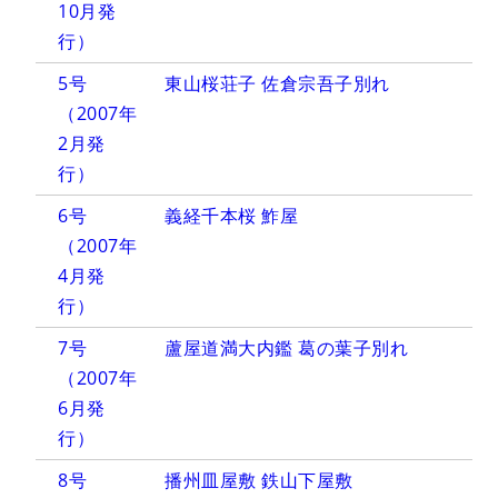
10月発
行）
5号
東山桜荘子 佐倉宗吾子別れ
（2007年
2月発
行）
6号
義経千本桜 鮓屋
（2007年
4月発
行）
7号
蘆屋道満大内鑑 葛の葉子別れ
（2007年
6月発
行）
8号
播州皿屋敷 鉄山下屋敷