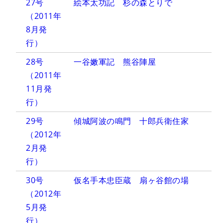
27号
絵本太功記 杉の森とりで
（2011年
8月発
行）
28号
一谷嫩軍記 熊谷陣屋
（2011年
11月発
行）
29号
傾城阿波の鳴門 十郎兵衛住家
（2012年
2月発
行）
30号
仮名手本忠臣蔵 扇ヶ谷館の場
（2012年
5月発
行）