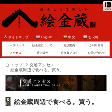
MEMU
サイトマップ
English
中文
한국어
トップページ
絵金蔵について
施設案内
ご利用案内
アクセス
通信販売
絵金蔵ブログ
お問い合わせ
トップ
交通アクセス
絵金蔵周辺で食べる。買う。
絵金蔵周辺で食べる。買う。